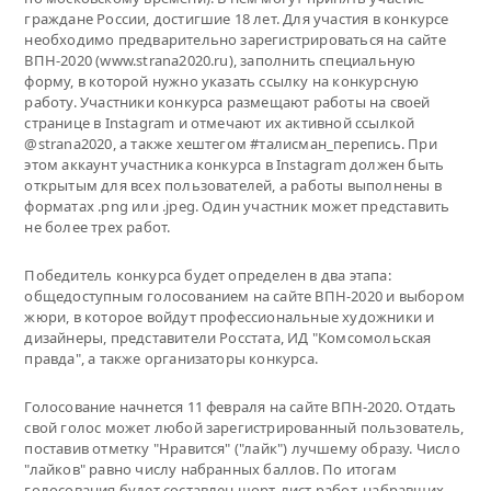
граждане России, достигшие 18 лет. Для участия в конкурсе
необходимо предварительно зарегистрироваться на сайте
ВПН-2020 (www.strana2020.ru), заполнить специальную
форму, в которой нужно указать ссылку на конкурсную
работу. Участники конкурса размещают работы на своей
странице в Instagram и отмечают их активной ссылкой
@strana2020, а также хештегом #талисман_перепись. При
этом аккаунт участника конкурса в Instagram должен быть
открытым для всех пользователей, а работы выполнены в
форматах .png или .jpeg. Один участник может представить
не более трех работ.
Победитель конкурса будет определен в два этапа:
общедоступным голосованием на сайте ВПН-2020 и выбором
жюри, в которое войдут профессиональные художники и
дизайнеры, представители Росстата, ИД "Комсомольская
правда", а также организаторы конкурса.
Голосование начнется 11 февраля на сайте ВПН-2020. Отдать
свой голос может любой зарегистрированный пользователь,
поставив отметку "Нравится" ("лайк") лучшему образу. Число
"лайков" равно числу набранных баллов. По итогам
голосования будет составлен шорт-лист работ, набравших