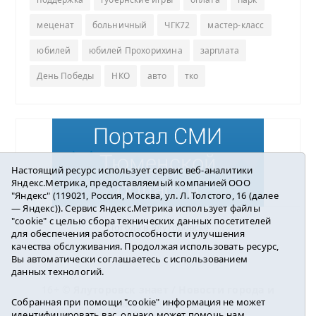
меценат
больничный
ЧГК72
мастер-класс
юбилей
юбилей Прохорихина
зарплата
День Победы
НКО
авто
тко
Настоящий ресурс использует сервис веб-аналитики
Яндекс.Метрика, предоставляемый компанией ООО
"Яндекс" (119021, Россия, Москва, ул. Л. Толстого, 16 (далее
— Яндекс)). Сервис Яндекс.Метрика использует файлы
"cookie" с целью сбора технических данных посетителей
Погода в Ялуторовске
для обеспечения работоспособности и улучшения
качества обслуживания. Продолжая использовать ресурс,
Вы автоматически соглашаетесь с использованием
данных технологий.
16+ ©
Ялуторовск знает / Новости города и
Собранная при помощи "cookie" информация не может
района
2016-2023
идентифицировать вас, однако может помочь нам