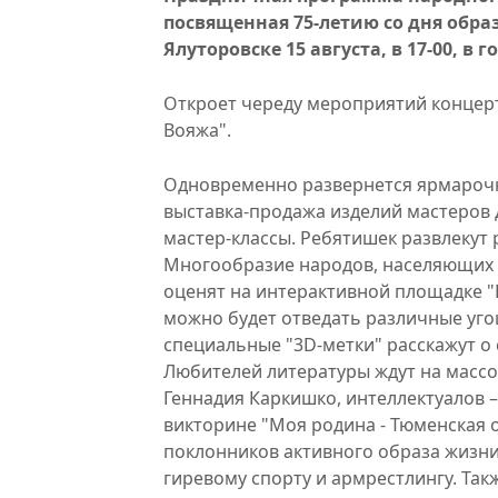
посвященная 75-летию со дня обра
Ялуторовске 15 августа, в 17-00, в 
Откроет череду мероприятий концерт
Вояжа".
Одновременно развернется ярмарочны
выставка-продажа изделий мастеров 
мастер-классы. Ребятишек развлекут 
Многообразие народов, населяющих Т
оценят на интерактивной площадке "
можно будет отведать различные уго
специальные "3D-метки" расскажут о
Любителей литературы ждут на массо
Геннадия Каркишко, интеллектуалов –
викторине "Моя родина - Тюменская о
поклонников активного образа жизни.
гиревому спорту и армрестлингу. Так