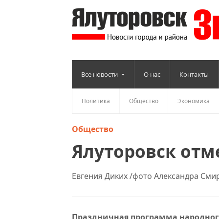
Все новости
О нас
Контакты
Политика
Общество
Экономика
Общество
Ялуторовск отм
Евгения Диких /фото Александра Смирн
Праздничная программа народног