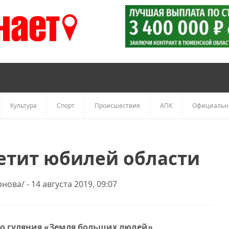
Культура
Спорт
Происшествия
АПК
Официальн
етит юбилей области
ова/ - 14 августа 2019, 09:07
о гуляния «Земля больших людей»,