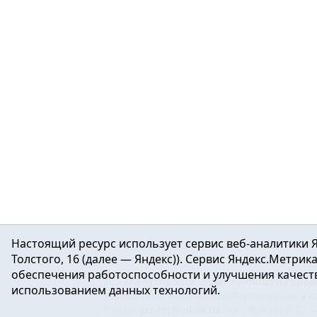
Настоящий ресурс использует сервис веб-аналитики Я
Толстого, 16 (далее — Яндекс)). Сервис Яндекс.Метри
обеспечения работоспособности и улучшения качеств
16+ ©
Ялуторовск знает / Новости город
использованием данных технологий.
Учредитель: АНО «ИИЦ « Ялуторовская жиз
E-mail:
yznaet@inbox.ru
Тел.: 8(34535)2-02-