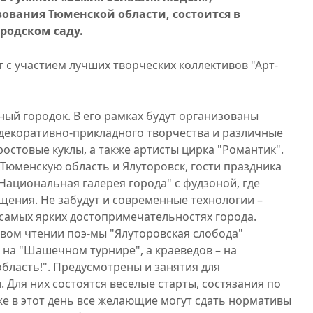
зования Тюменской области, состоится в
городском саду.
 с участием лучших творческих коллективов "Арт-
й городок. В его рамках будут организованы
декоративно-прикладного творчества и различные
ростовые куклы, а также артисты цирка "Романтик".
юменскую область и Ялуторовск, гости праздника
Национальная галерея города" с фудзоной, где
щения. Не забудут и современные технологии –
 самых ярких достопримечательностях города.
вом чтении поэ-мы "Ялуторовская слобода"
 на "Шашечном турнире", а краеведов – на
бласть!". Предусмотрены и занятия для
 Для них состоятся веселые старты, состязания по
же в этот день все желающие могут сдать нормативы