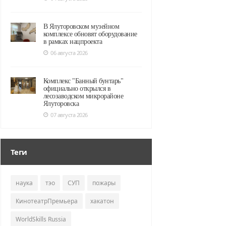
В Ялуторовском музейном
комплексе обновят оборудование
в рамках нацпроекта
06 августа 2026
Комплекс "Банный бунтарь"
официально открылся в
лесозаводском микрорайоне
Ялуторовска
07 августа 2026
Теги
наука
тэо
СУП
пожары
КинотеатрПремьера
хакатон
WorldSkills Russia